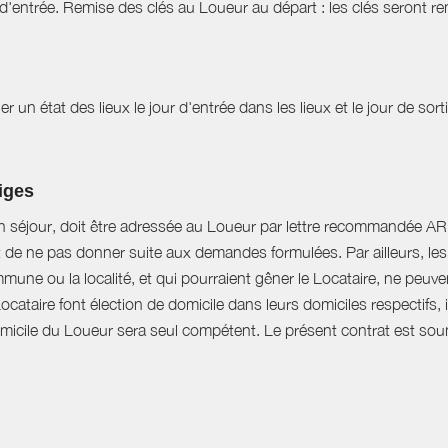
d'entrée. Remise des clés au Loueur au départ : les clés seront r
r un état des lieux le jour d'entrée dans les lieux et le jour de sor
tiges
n séjour, doit être adressée au Loueur par lettre recommandée AR d
t de ne pas donner suite aux demandes formulées. Par ailleurs, les 
mune ou la localité, et qui pourraient gêner le Locataire, ne peu
Locataire font élection de domicile dans leurs domiciles respectifs
domicile du Loueur sera seul compétent. Le présent contrat est soumi