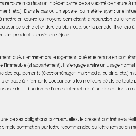
ataire toute modification indépendante de sa volonté de nature à mo
ent, etc.). Dans le cas où un appareil ou matériel ayant une influe
e à mettre en œuvre les moyens permettant la réparation ou le rempl
uissance pleine et entière du bien loué, sur la période. Il veillera à
ocataire pendant la durée du séjour.
ent loué. Il entretiendra le logement loué et le rendra en bon état 
 de l'immeuble (si appartement). Il s'engage à faire un usage norm
que des équipements (électroménager, multimédia, cuisine, etc.) mis à 
Il s'engage à informer le Loueur dans les meilleurs délais de tout
able de l'utilisation de l'accès internet mis à sa disposition au co
e de ses obligations contractuelles, le présent contrat sera résilié
ne simple sommation par lettre recommandée ou lettre remise en ma